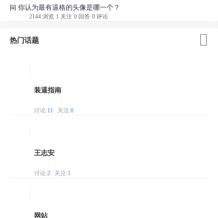
你认为最有逼格的头像是哪一个？
问
2144 浏览
1 关注
0 回答
0 评论

热门话题
装逼指南
讨论:
11
关注:
0
王志安
讨论:
2
关注:
1
网站