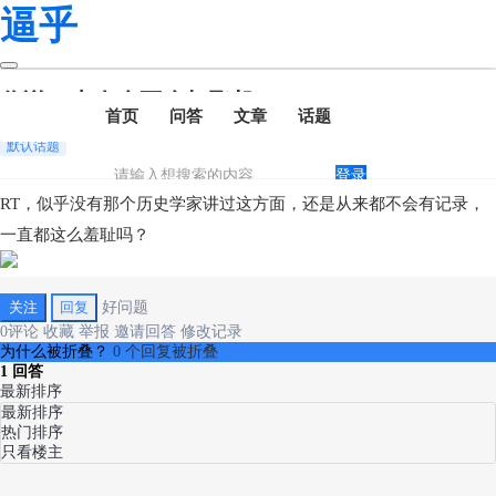
逼乎
你说，古人会不会打飞机？
首页
问答
文章
话题
默认话题
登录
RT，似乎没有那个历史学家讲过这方面，还是从来都不会有记录，
一直都这么羞耻吗？
关注
回复
好问题
0
评论
收藏
举报
邀请回答
修改记录
为什么被折叠？
0 个回复被折叠
1
回答
最新排序
最新排序
热门排序
只看楼主