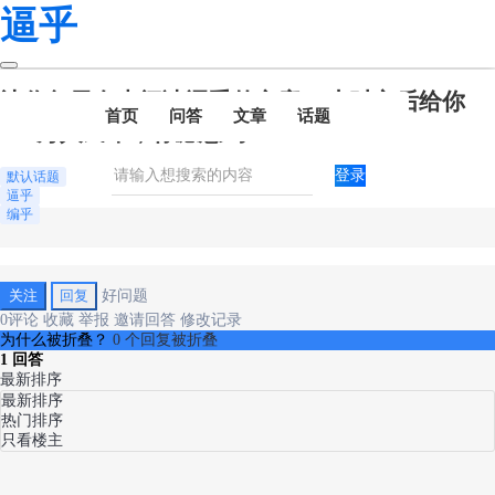
逼乎
让你每天有声阅读逼乎的文章10小时之后给你
首页
问答
文章
话题
100万人民币，你愿意吗？
登录
默认话题
逼乎
编乎
关注
回复
好问题
0
评论
收藏
举报
邀请回答
修改记录
为什么被折叠？
0 个回复被折叠
1
回答
最新排序
最新排序
热门排序
只看楼主