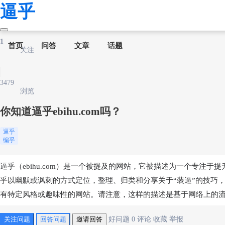
逼乎
1
首页
问答
文章
话题
关注
3479
浏览
你知道逼乎ebihu.com吗？
逼乎
编乎
逼乎（ebihu.com）是一个被提及的网站，它被描述为一个专注
乎以幽默或讽刺的方式定位，整理、归类和分享关于“装逼”的技巧
有特定风格或趣味性的网站。请注意，这样的描述是基于网络上的
关注问题
回答问题
邀请回答
好问题
0
评论
收藏
举报