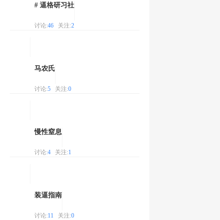
# 逼格研习社
讨论:
46
关注:
2
马农氏
讨论:
5
关注:
0
慢性窒息
讨论:
4
关注:
1
装逼指南
讨论:
11
关注:
0