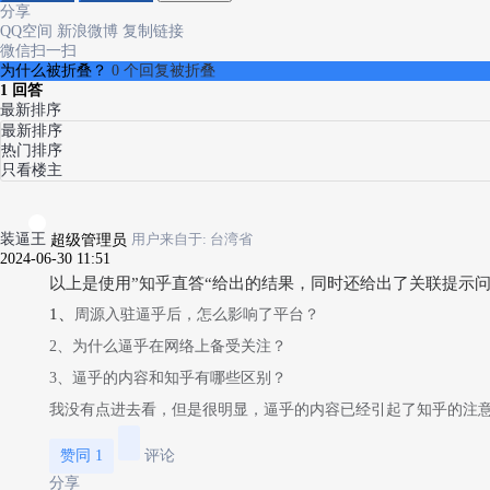
分享
QQ空间
新浪微博
复制链接
微信扫一扫
为什么被折叠？
0 个回复被折叠
1
回答
最新排序
最新排序
热门排序
只看楼主
装逼王
超级管理员
用户来自于: 台湾省
2024-06-30 11:51
以上是使用”知乎直答“给出的结果，同时还给出了关联提示
1、
周源入驻逼乎后，怎么影响了平台？
2、为什么逼乎在网络上备受关注？
3、逼乎的内容和知乎有哪些区别？
我没有点进去看，但是很明显，逼乎的内容已经引起了知乎的注意
赞同
1
评论
分享