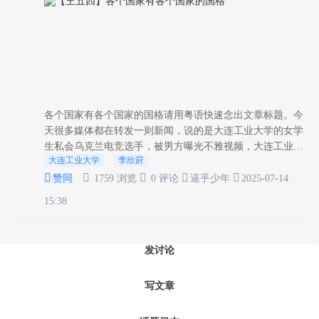
各个国家有各个国家的国格请用粤语快速念出文章标题。今
天很多媒体都在转发一则新闻，说的是大连工业大学的女学
生私会乌克兰电竞选手，被男方曝光不雅视频，大连工业大
大连工业大学
李欣莳
学学工部拟开除女生学籍。我觉得非常好，这种垃圾学校，





不上也罢，就像那个垃圾乌克兰电竞...
赞同
1759 浏览
0 评论
逼乎少年
2025-07-14
15:38
发讨论
写文章