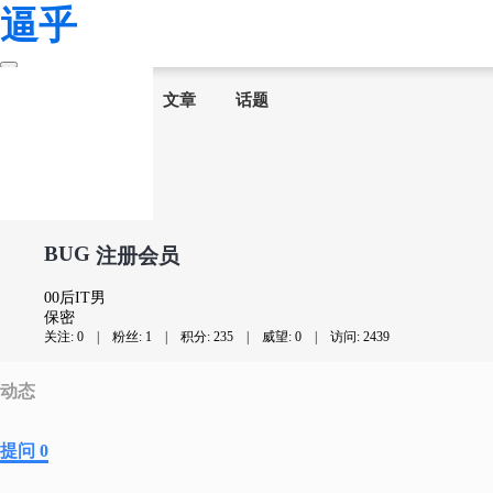
逼乎
首页
问答
文章
话题
BUG
注册会员
00后IT男
保密
关注: 0
|
粉丝: 1
|
积分: 235
|
威望: 0
|
访问: 2439
动态
提问 0