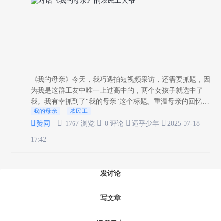
《我的母亲》今天，我巧遇拍短视频采访，还需要抓题，因
为我是这群工友中唯一上过高中的，两个女孩子就选中了
我。我有幸抓到了"我的母亲"这个标题。重温母亲的回忆，
我的母亲
农民工
让我思绪万千。母亲走了三十多年了，就埋在村头的老坟地





里，她的模样、她的一举一动，就跟...
赞同
1767 浏览
0 评论
逼乎少年
2025-07-18
17:42
发讨论
写文章