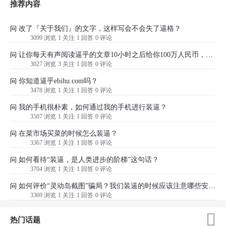
推荐内容
改了『关于我们』的文字，这样写会不会失了逼格？
问
3099 浏览
1 关注
1 回答
0 评论
让你每天有声阅读逼乎的文章10小时之后给你100万人民币，你愿意吗？
问
3027 浏览
3 关注
1 回答
0 评论
你知道逼乎ebihu.com吗？
问
3478 浏览
1 关注
1 回答
0 评论
我的手机很朴素，如何通过我的手机进行装逼？
问
3507 浏览
1 关注
1 回答
0 评论
在菜市场买菜的时候怎么装逼？
问
3367 浏览
1 关注
1 回答
0 评论
如何看待“装逼，是人类进步的阶梯”这句话？
问
3704 浏览
1 关注
1 回答
0 评论
如何评价“灵动岛截图”骗局？我们装逼的时候应该注意哪些安全问题？
问
3369 浏览
1 关注
1 回答
0 评论

热门话题