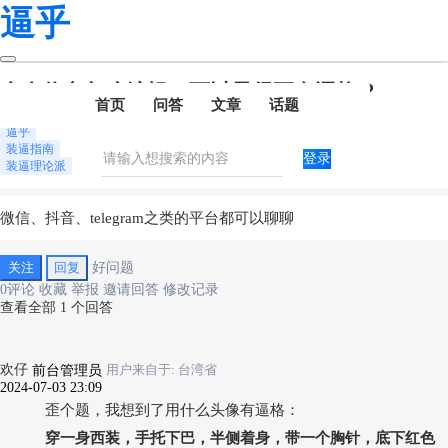
逼乎
个人信息怎么编辑，可以显得更有逼格？
首页
问答
文章
话题
逼乎
装逼指南
登录
装逼理论派
微信、抖音、telegram之类的平台都可以聊聊
关注
回复
好问题
0
评论
收藏
举报
邀请回答
修改记录
查看全部
1
个回答
欢仔
前台管理员
用户来自于: 台湾省
2024-07-03 23:09
歪个题，我想到了用什么头像有逼格：
穿一身西装，手托下巴，半侧着身，带一个胸针，底下红色